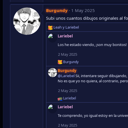
e
a
Burgundy
1 May 2025
c
c
Subi unos cuantos dibujos originales al f
i
Leah
y
Lariebel
o
R
n
e
Lariebel
e
a
s
Los he estado viendo, ¡son muy bonitos! 
c
:
c
2 May 2025
i
o
Burgundy
R
n
e
e
Burgundy
a
s
@Lariebel
Sii, intentare seguir dibujando, 
c
:
No es que yo no quiera, al contrario, pero
c
i
2 May 2025
o
n
Lariebel
R
e
e
s
Lariebel
a
:
c
Te comprendo, yo igual estoy en la univ
c
i
2 May 2025
o