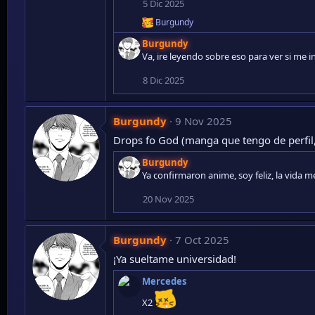
5 Dic 2025
Burgundy
R
e
Burgundy
a
Va, ire leyendo sobre eso para ver si me 
c
c
8 Dic 2025
i
o
n
e
Burgundy
9 Nov 2025
s
Drops fo God (manga que tengo de perfil, 
:
Burgundy
Ya confirmaron anime, soy feliz, la vida m
20 Nov 2025
Burgundy
7 Oct 2025
¡Ya sueltame universidad!
Mercedes
X2