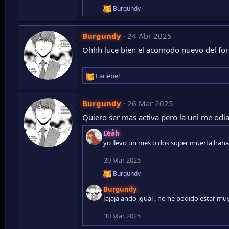
n
Burgundy
R
e
e
s
a
:
Burgundy
24 Abr 2025
c
c
Ohhh luce bien el acomodo nuevo del for
i
o
n
Lariebel
e
R
s
e
:
a
Burgundy
26 Mar 2025
c
c
Quiero ser mas activa pero la uni me odia
i
Leah
o
yo llevo un mes o dos super muerta haha
n
e
30 Mar 2025
s
:
Burgundy
R
e
Burgundy
a
Jajaja ando igual , no he podido estar mu
c
c
30 Mar 2025
i
o