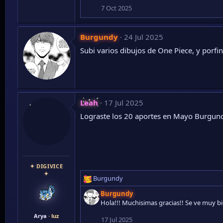
7 Oct 2025
Burgundy
24 Jul 2025
Subi varios dibujos de One Piece, y porf
Leah
17 Jul 2025
Lograste los 20 aportes en Mayo Burgund
✦ DIGIVICE
✦
Burgundy
R
e
Burgundy
a
Hola!!! Muchisimas gracias!! Se ve muy b
c
Arya
· luz
c
17 Jul 2025