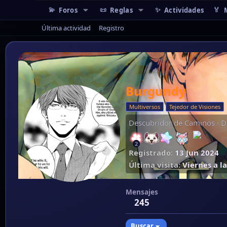
Foros
Reglas
Actividades
Última actividad
Registro
Burgundy
Multiversos
Tejedor de Visiones
Descubridor de Caminos
·
D
2
Registrado
13 Jun 2024
Última visita
Viernes a la
Mensajes
245
Buscar