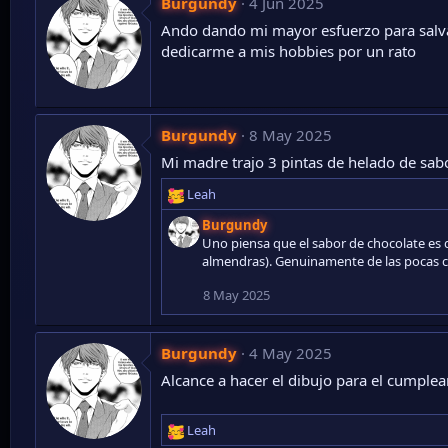
Burgundy
4 Jun 2025
e
Ando dando mi mayor esfuerzo para salva
s
:
dedicarme a mis hobbies por un rato
Burgundy
8 May 2025
Mi madre trajo 3 pintas de helado de sabor
Leah
R
e
Burgundy
a
Uno piensa que el sabor de chocolate es 
c
almendras). Genuinamente de las pocas c
c
i
8 May 2025
o
n
e
Burgundy
4 May 2025
s
Alcance a hacer el dibujo para el cumpleañ
:
Leah
R