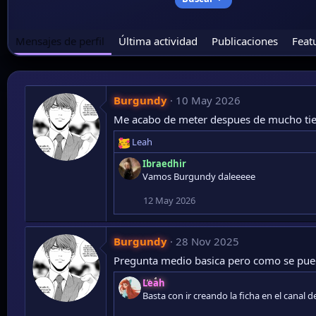
Mensajes de perfil
Última actividad
Publicaciones
Feat
Burgundy
10 May 2026
Me acabo de meter despues de mucho tiem
Leah
R
e
Ibraedhir
a
Vamos Burgundy daleeeee
c
c
12 May 2026
i
o
n
Burgundy
28 Nov 2025
e
Pregunta medio basica pero como se puede
s
:
Leah
Basta con ir creando la ficha en el canal d