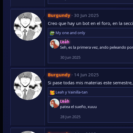
i
o
n
Burgundy
30 Jun 2025
e
Creo que hay un bot en el foro, en la secc
s
:
My one and only
R
e
Leah
a
Seh, es la primera vez, ando peleando po
c
c
30 Jun 2025
i
o
n
Burgundy
14 Jun 2025
e
Si pase todas mis materias este semestre
s
:
Leah
y
Vainilla-tan
R
e
Leah
a
patea el sueño, xuuu
c
c
28 Jun 2025
i
o
n