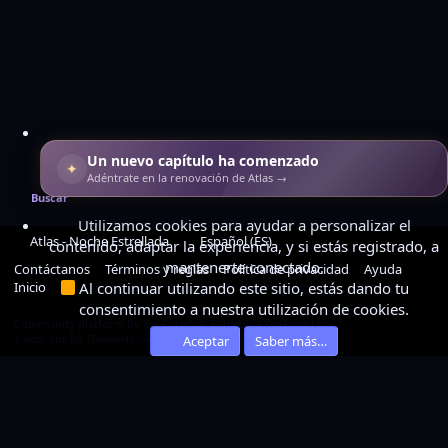
Un nuevo capítulo ha comenzado
✦
Adéntrate en la renovación de Atlas →
Buscar
Utilizamos cookies para ayudar a personalizar el
Atlas - Noche Estrellada
Español (ES)
contenido, adaptar la experiencia, y si estás registrado, a
mantenerte conectado.
Contáctanos
Términos y reglas
Política de privacidad
Ayuda
Inicio
Al continuar utilizando este sitio, estás dando tu
R
S
consentimiento a nuestra utilización de cookies.
S
®
Community platform by XenForo
© 2010-2024 XenForo Ltd.
|
Add-ons by ThemeHouse
Aceptar
Saber más…