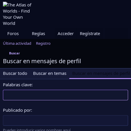
Foros
Reglas
Acceder
Actividades
Regístrate
Medallas
Staff
Última actividad
Registro
Buscar
Buscar en mensajes de perfil
Buscar todo
Buscar en temas
Buscar en mensajes de perfil
Palabras clave
Publicado por
Puedes introducir varios nombres aquí.