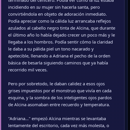
terminado del cenicero. Podía ver cómo la luz estaba
incidiendo en
su
mujer sin hacerla santa, pero
convirtiéndola en objeto de adoración inmediato.
Podía apreciar como la cálida luz arrancaba reflejos
azulados al cabello negro tinta de Alcina, que durante
el último año lo había dejado crecer un poco más y le
llegaba a los hombros. Podía sentir cómo la claridad
le daba a su pálida piel un tono nacarado y
apetecible, llenando a Adriana el pecho de la orden
básica de besarla siguiendo caminos que ya había
recorrido mil veces.
Pero por sobretodo, le daban calidez a esos ojos
grises impuestos por el monstruo que vivía en cada
esquina, y la sombra de los inteligentes ojos pardos
de Alcina asomaban entre recuerdo y temperatura.
"Adriana…" empezó Alcina mientras se levantaba
lentamente del escritorio, cada vez más molesta, o