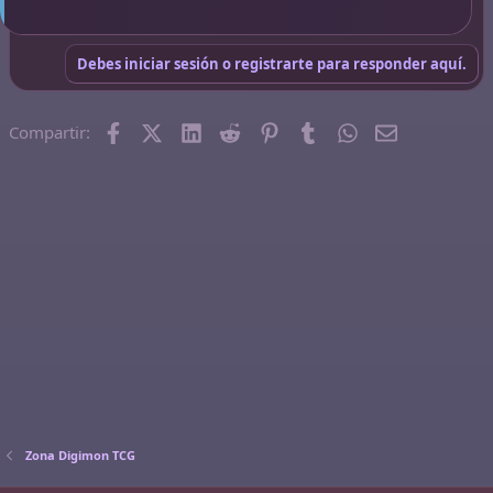
Debes iniciar sesión o registrarte para responder aquí.
Facebook
X (Twitter)
LinkedIn
Reddit
Pinterest
Tumblr
WhatsApp
Email
Compartir:
Zona Digimon TCG