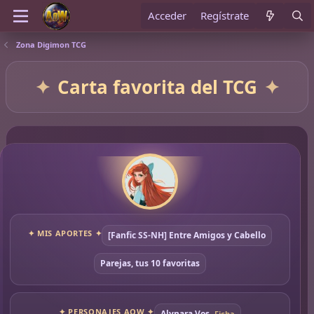
Acceder
Regístrate
Zona Digimon TCG
Carta favorita del TCG
✦ MIS APORTES ✦
[Fanfic SS-NH] Entre Amigos y Cabello
Parejas, tus 10 favoritas
✦ PERSONAJES AOW ✦
Alynara Vos
Ficha