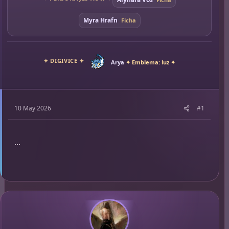
Myra Hrafn
Ficha
✦ DIGIVICE ✦
Arya
✦ Emblema: luz ✦
10 May 2026
#1
...