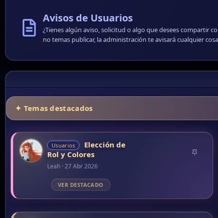
Elección de
Usuarios
A
Rol y Colores
n
Leah
27 Abr 2026
c
l
a
d
o
¡Grupos
Social
A
Asociados y Alianzas!
n
Leah
15 Jun 2024
c
l
a
d
o
☰ Conversaciones