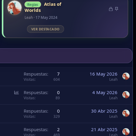
Respuestas
7
16 May 2026
Visitas
604
Leah
E
Respuestas
0
4 May 2026
n
Visitas
89
Leah
c
Respuestas
0
30 Abr 2025
u
Visitas
329
Leah
e
s
Respuestas
2
21 Abr 2025
t
Visitas
469
Leah
a
Respuestas
3
6 Feb 2025
Visitas
328
Burgundy
Respuestas
4
3 Feb 2025
Visitas
384
Burgundy
Respuestas
8
18 Ene 2025
Visitas
624
BunnyDalia
Respuestas
2
16 Sep 2024