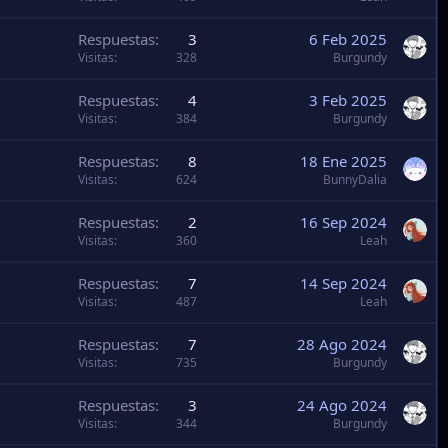
Visitas
360
Leah
Respuestas
7
14 Sep 2024
Visitas
487
Leah
Respuestas
7
28 Ago 2024
Visitas
735
Burgundy
Respuestas
3
24 Ago 2024
Visitas
344
Burgundy
Respuestas
3
5 Ago 2024
Visitas
578
Leah
Respuestas
1
4 Ago 2024
Visitas
290
Leah
Respuestas
19
12 Jul 2024
Visitas
1K
Kaanbaltla
Respuestas
3
10 Jul 2024
Visitas
503
[_Mitch_]