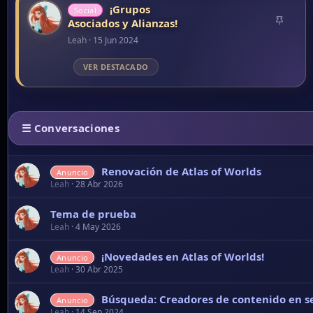
Renovación de Atlas of Worlds
Anuncio
Leah
28 Abr 2026
Tema de prueba
Leah
4 May 2026
¡Novedades en Atlas of Worlds!
Anuncio
Leah
30 Abr 2025
Búsqueda: Creadores de contenido en s
Anuncio
Leah
14 Sep 2024
Actualizaciones y Arreglos
Anuncio
Leah
1 Feb 2025
App de Atlas of Worlds
Anuncio
Leah
3 Feb 2025
¡Regresamos!
Anuncio
Leah
2 Ene 2025
¡Implementaciones de Septiembre!
Anuncio