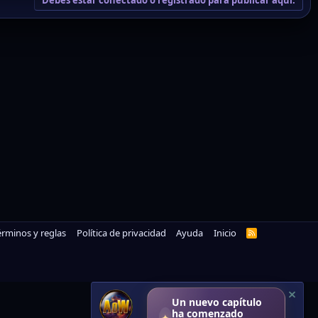
érminos y reglas
Política de privacidad
Ayuda
Inicio
R
S
S
Un nuevo capítulo
ha comenzado
✦
Adéntrate en la renovación
de Atlas →
gistrado, a mantenerte conectado.
ación de cookies.