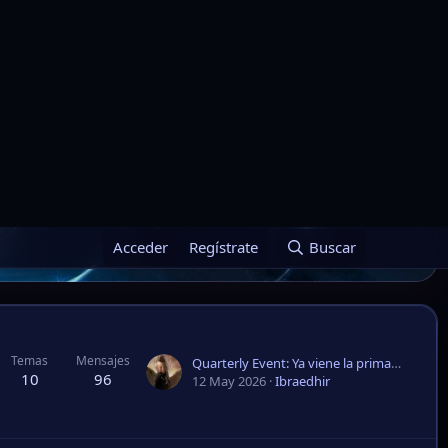
Temas
Mensajes
Quarterly Event: Ya viene la primavera.
10
96
12 May 2026
Ibraedhir
Temas
Mensajes
¡Buscamos editores para redes sociales!
1
1
10 Jul 2024
akxmin
Filtros