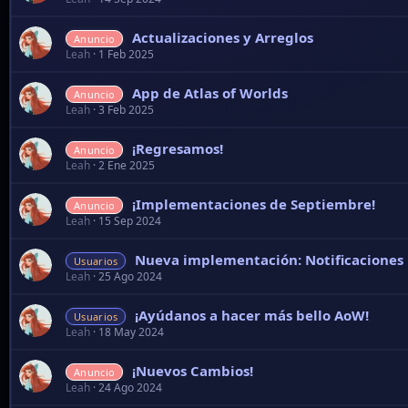
Leah
15 Sep 2024
Nueva implementación: Notificaciones
Usuarios
Leah
25 Ago 2024
¡Ayúdanos a hacer más bello AoW!
Usuarios
Leah
18 May 2024
¡Nuevos Cambios!
Anuncio
Leah
24 Ago 2024
Estilos de la Web y otros Tips
Usuarios
Leah
17 May 2024
¡Cabeceras de Atlas!
Anuncio
Leah
4 Ago 2024
¡Nuevo implemento! Insignias & Perfile
Anuncio
Leah
9 Jul 2024
¡Nuevo Implemento! Estilos, Temporiza
Anuncio
Leah
10 Jul 2024