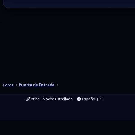
Foros
Puerta de Entrada
Atlas - Noche Estrellada
Español (ES)
Utilizamos cookies para ayudar a
Al continuar uti