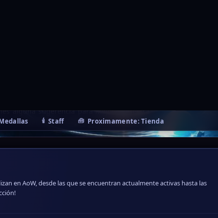
enes alguna sugerencia para mejorar nuestra
 es el lugar donde deberás ver todo eso!
lizan en AoW, desde las que se encuentran actualmente activas hasta las
cción!
 el resto de AoW? ¡Esta es la sección! Todo lo general al respecto irá aquí,
.