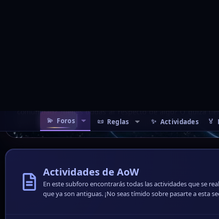
comunidad? ¿tienes dudas al respecto de algo? O quizá ti
web más allá de las zonas específicas que ya poseemos. ¡Aquí
Actividades de AoW
En este subforo encontrarás todas las actividades que se rea
que ya son antiguas. ¡No seas tímido sobre pasarte a esta se
Avisos de Usuarios
¿Tienes algún aviso, solicitud o algo que desees compartir con
no temas publicar, la administración te avisará cualquier cosa
✦ Temas destacados