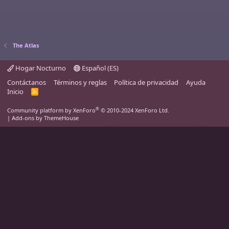
The Atlas
Hogar Nocturno
Español (ES)
Contáctanos
Términos y reglas
Política de privacidad
Ayuda
Inicio
R
S
S
®
Community platform by XenForo
© 2010-2024 XenForo Ltd.
|
Add-ons by ThemeHouse
Un nuevo capítulo
ha comenzado
✦
Adéntrate en la renovación
de Atlas →
Utilizamos cookies para ayudar a personalizar el contenido, adaptar la
experiencia, y si estás registrado, a mantenerte conectado.
Al continuar utilizando este sitio, estás dando tu consentimiento a nuestra
utilización de cookies.