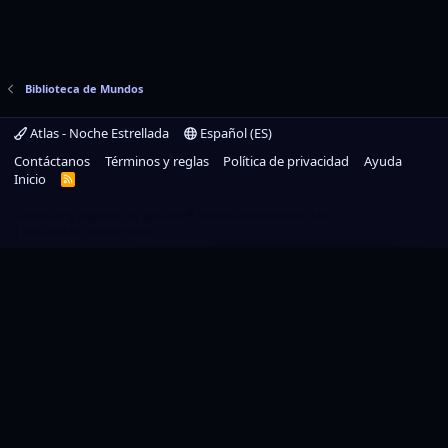
Biblioteca de Mundos
Atlas - Noche Estrellada
Español (ES)
Contáctanos
Términos y reglas
Política de privacidad
Ayuda
Inicio
R
S
S
®
Community platform by XenForo
© 2010-2024 XenForo Ltd.
|
Add-ons by ThemeHouse
Un nuevo capítulo
ha comenzado
✦
Adéntrate en la renovación
de Atlas →
Utilizamos cookies para ayudar a personalizar el contenido, adaptar la
experiencia, y si estás registrado, a mantenerte conectado.
Al continuar utilizando este sitio, estás dando tu consentimiento a nuestra
utilización de cookies.