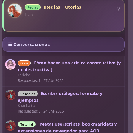
[Reglas] Tutorías
Reglas
A
n
Leah
c
l
a
d
☰ Conversaciones
o
Cómo hacer una crítica constructiva (y
Guía
no destructiva)
Lariebel
Respuestas
1
27 Abr 2025
Escribir diálogos: formato y
Consejos
ejemplos
Kaanbaltla
Respuestas
3
24 Ene 2025
[Meta] Userscripts, bookmarklets y
Tutorial
extensiones de navegador para AO3