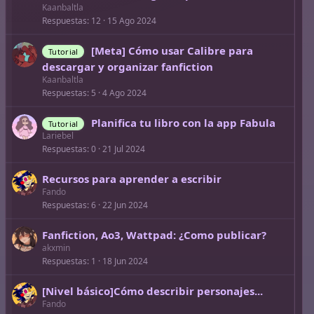
Kaanbaltla
Respuestas
12
15 Ago 2024
[Meta] Cómo usar Calibre para
Tutorial
descargar y organizar fanfiction
Kaanbaltla
Respuestas
5
4 Ago 2024
Planifica tu libro con la app Fabula
Tutorial
Lariebel
Respuestas
0
21 Jul 2024
Recursos para aprender a escribir
Fando
Respuestas
6
22 Jun 2024
Fanfiction, Ao3, Wattpad: ¿Como publicar?
akxmin
Respuestas
1
18 Jun 2024
[Nivel básico]Cómo describir personajes...
Fando