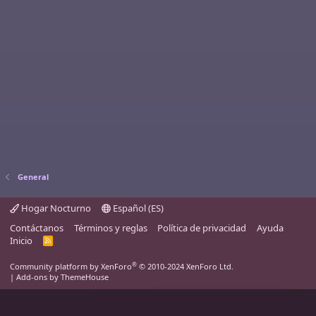
General
Hogar Nocturno
Español (ES)
Contáctanos
Términos y reglas
Política de privacidad
Ayuda
Inicio
R
S
S
®
Community platform by XenForo
© 2010-2024 XenForo Ltd.
|
Add-ons by ThemeHouse
Un nuevo capítulo