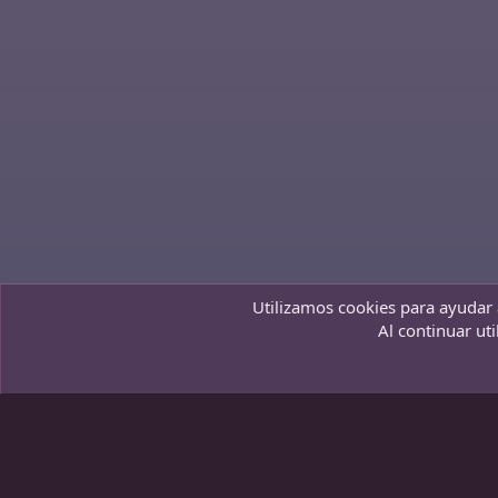
Utilizamos cookies para ayudar a
Hogar Nocturno
Español (ES)
Al continuar uti