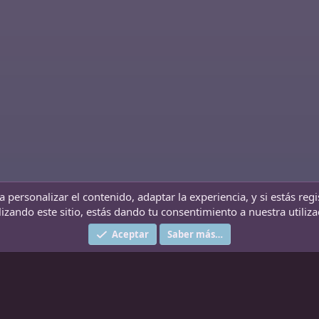
 personalizar el contenido, adaptar la experiencia, y si estás re
Contáctanos
T
lizando este sitio, estás dando tu consentimiento a nuestra utiliz
®
Community platform by XenForo
© 2010-2024 XenForo Ltd.
Aceptar
Saber más…
|
Add-ons by ThemeHouse