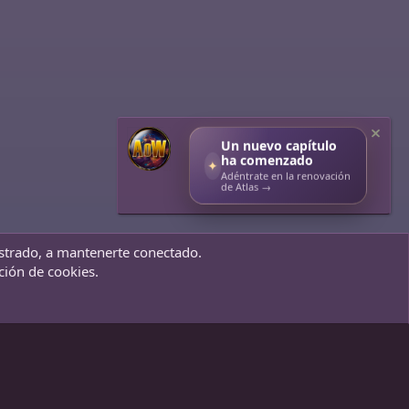
Un nuevo capítulo
ha comenzado
✦
Adéntrate en la renovación
de Atlas →
gistrado, a mantenerte conectado.
érminos y reglas
Política de privacidad
Ayuda
Inicio
R
ación de cookies.
S
S