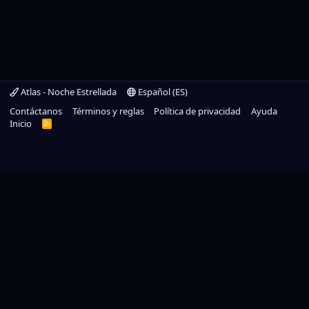
Atlas - Noche Estrellada
Español (ES)
Contáctanos
Términos y reglas
Política de privacidad
Ayuda
Inicio
R
S
S
®
Community platform by XenForo
© 2010-2024 XenForo Ltd.
|
Add-ons by ThemeHouse
Un nuevo capítulo
ha comenzado
✦
Adéntrate en la renovación
de Atlas →
Utilizamos cookies para ayudar a personalizar el contenido, adaptar la
experiencia, y si estás registrado, a mantenerte conectado.
Al continuar utilizando este sitio, estás dando tu consentimiento a nuestra
utilización de cookies.