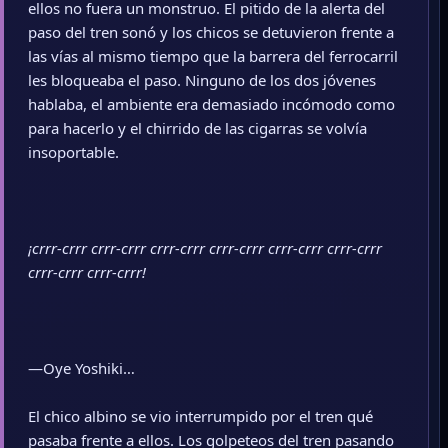
ellos no fuera un monstruo. El pitido de la alerta del
paso del tren sonó y los chicos se detuvieron frente a
las vías al mismo tiempo que la barrera del ferrocarril
les bloqueaba el paso. Ninguno de los dos jóvenes
hablaba, el ambiente era demasiado incómodo como
para hacerlo y el chirrido de las cigarras se volvía
insoportable.
¡crrr-crrr crrr-crrr crrr-crrr crrr-crrr crrr-crrr crrr-crrr
crrr-crrr crrr-crrr!
—Oye Yoshiki…
El chico albino se vio interrumpido por el tren qué
pasaba frente a ellos. Los golpeteos del tren pasando