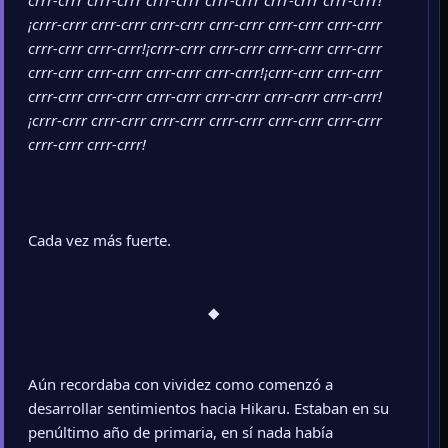
crrr-crrr crrr-crrr crrr-crrr crrr-crrr crrr-crrr crrr-crrr!
¡crrr-crrr crrr-crrr crrr-crrr crrr-crrr crrr-crrr crrr-crrr
crrr-crrr crrr-crrr!¡crrr-crrr crrr-crrr crrr-crrr crrr-crrr
crrr-crrr crrr-crrr crrr-crrr crrr-crrr!¡crrr-crrr crrr-crrr
crrr-crrr crrr-crrr crrr-crrr crrr-crrr crrr-crrr crrr-crrr!
¡crrr-crrr crrr-crrr crrr-crrr crrr-crrr crrr-crrr crrr-crrr
crrr-crrr crrr-crrr!
Cada vez más fuerte.
◆​
Aún recordaba con vividez como comenzó a
desarrollar sentimientos hacia Hikaru. Estaban en su
penúltimo año de primaria, en sí nada había