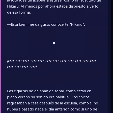
la loca idea de aceptar a este ser como un sustituto de
Hikaru. Al menos por ahora estaba dispuesto a verlo
de esa forma.
—Está bien, me da gusto conocerte "Hikaru".
◆​
¡crrr-crrr crrr-crrr crrr-crrr crrr-crrr crrr-crrr crrr-crrr
crrr-crrr crrr-crrr!
Las cigarras no dejaban de sonar, como están en
pleno verano su sonido era habitual. Los chicos
regresaban a casa después de la escuela, como si no
hubiera pasado nada el día anterior, como si uno de