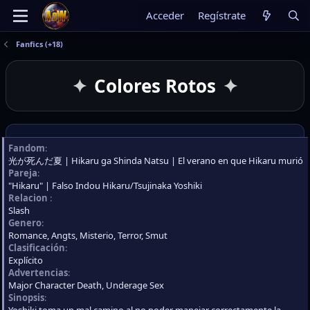
Acceder
Regístrate
Fanfics (+18)
Colores Rotos
Fandom
光が死んだ夏 | Hikaru ga Shinda Natsu | El verano en que Hikaru murió
Pareja
"Hikaru" | Falso Indou Hikaru/Tsujinaka Yoshiki
Relacion
Slash
Genero
Romance
Angts
Misterio
Terror
Smut
Clasificación
Explícito
Advertencias
Major Character Death, Underage Sex
Sinopsis