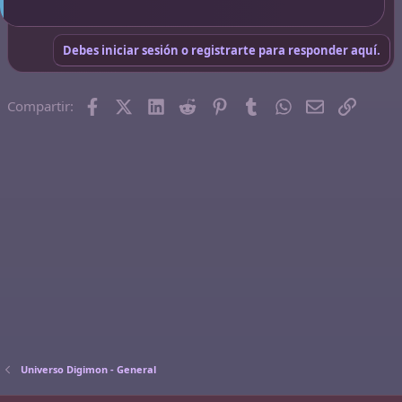
Debes iniciar sesión o registrarte para responder aquí.
Facebook
X (Twitter)
LinkedIn
Reddit
Pinterest
Tumblr
WhatsApp
Email
Enlace
Compartir:
Universo Digimon - General