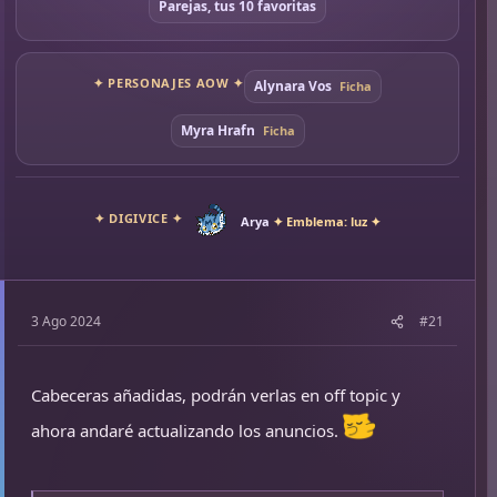
Parejas, tus 10 favoritas
✦ PERSONAJES AOW ✦
Alynara Vos
Ficha
Myra Hrafn
Ficha
✦ DIGIVICE ✦
Arya
✦ Emblema: luz ✦
3 Ago 2024
#21
Cabeceras añadidas, podrán verlas en off topic y
ahora andaré actualizando los anuncios.