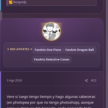
Burgundy
R
e
a
c
c
i
o
n
e
s
:
✦ MIS APORTES ✦
FanArts One Piece
FanArts Dragon Ball
FanArts Detective Conan
3 Ago 2024
#22
Vere si luego tengo tiempo y hago algunas cabeceras
(en photopea por que no tengo photoshop), aunque