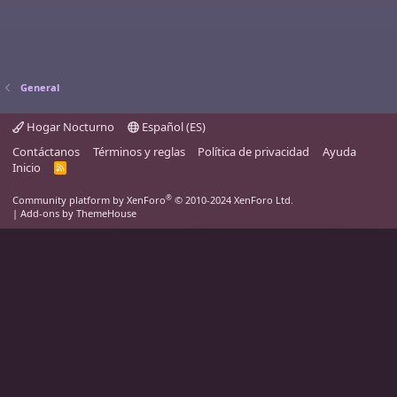
General
Hogar Nocturno
Español (ES)
Contáctanos
Términos y reglas
Política de privacidad
Ayuda
Inicio
R
S
S
®
Community platform by XenForo
© 2010-2024 XenForo Ltd.
|
Add-ons by ThemeHouse
Un nuevo capítulo
ha comenzado
✦
Adéntrate en la renovación
de Atlas →
Utilizamos cookies para ayudar a personalizar el contenido, adaptar la
experiencia, y si estás registrado, a mantenerte conectado.
Al continuar utilizando este sitio, estás dando tu consentimiento a nuestra
utilización de cookies.