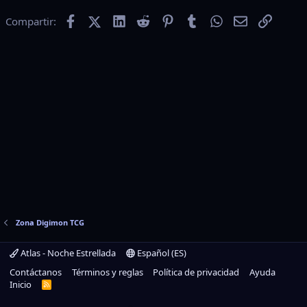
Facebook
X (Twitter)
LinkedIn
Reddit
Pinterest
Tumblr
WhatsApp
Email
Enlace
Compartir:
Zona Digimon TCG
Atlas - Noche Estrellada
Español (ES)
Contáctanos
Términos y reglas
Política de privacidad
Ayuda
Inicio
R
S
S