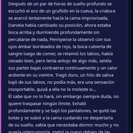
Después de un par de horas de sueño profundo se
escuchó el eco de un gruñido en la cueva, la criatura
se acercó lentamente hacía la cama improvisada,
Daniela había cambiado su posición, ahora estaba
boca arriba y durmiendo profundamente sin
percatarse de nada, Pennywise la observó con sus
ojos ámbar bordeados de rojo, la boca cubierta de
sangre luego de comer, se relamió los labios, había
cenado bien, pero tenía antojo de algo más, sentía
sus partes bajas contraerse continuamente y un calor
ardiente en su vientre. Tragó duro, un hilo de saliva
bajó de sus labios, no podía más, era una sensación
insoportable, quizá a ella no le moleste si…
Él sabe que no lo hará, sin embargo siempre duda, no
quiere traspasar ningún límite. Exhaló
profundamente y se bajó los pantalones, se quitó las
botas y se subió a la cama cuidando no despertarla
de su sueño, sabía que necesitaba dormir mucho y no
quería interrumpirla, metió la mano debajo de las