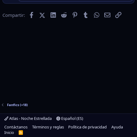
Facebook
X (Twitter)
LinkedIn
Reddit
Pinterest
Tumblr
WhatsApp
Email
Enlace
Compartir:
Fanfics (+18)
Atlas - Noche Estrellada
Español (ES)
Contáctanos
Términos y reglas
Política de privacidad
Ayuda
Inicio
R
S