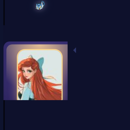
The Atlas of Worlds
Registrado
16 May 2024
Mensajes
724
Puntos de reacción
878
Ubicación
Por aquí y por allá ~
✦ MIS APORTES ✦
[Fanfic SS-NH] Entre
Amigos y Cabello
Parejas, tus 10 favoritas
✦ PERSONAJES AOW ✦
Alynara Vos
Ficha
Myra Hrafn
Ficha