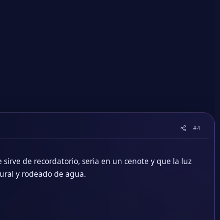
onces viviré una vida entera pensando en mis errores.
#10
 va bien por ahora. Dejo un pequeño adelanto