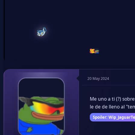
Que rico esta ñam
Guardian de Letras
Guardian de Letras
Tejedor de Historias
Registrado
17 May 2024
Mensajes
62
Puntos de reacción
103
10 Jul 2024
Ya ando realizando 