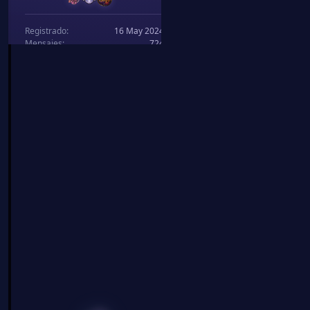
Arya
✦ Emblema: luz ✦
3 Jul 2024
Ese lindo momento 
(Me quiero matar, a
Leah
Cherry Blossom
To the stars who listen and
Lady of Atlas