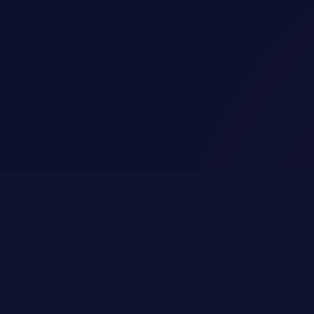
ción no tiene su rango en forma básica, avíseme (debería salir
dome con xenforo de que esté bien puesto, así que para es
~o~
 the dreams that are answered