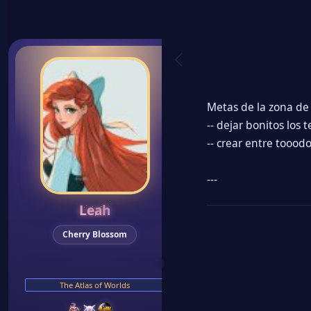
Registrado
16 May 2024
Mensajes
724
Puntos de reacción
878
Ubicación
Por aquí y por allá ~
✦ MIS APORTES ✦
[Fanfic SS-NH] Entre
Amigos y Cabello
Parejas, tus 10 favoritas
✦ PERSONAJES AOW ✦
Alynara Vos
Ficha
Myra Hrafn
Ficha
✦ DIGIVICE ✦