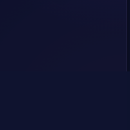
#7
le "Tejedor de Visiones" debajo de su nick cuando
tar atenta
Mensaje copypegado porque su servidora es vaga
Sleep in my arms, I'll protect you, like always and always