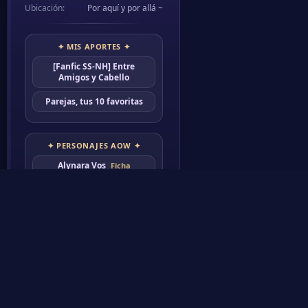
25 May 2024
Si alguien de la sec
postean)
Que aún ando pelean
Leah
Cherry Blossom
Lady of Atlas
To the stars who listen and
The Atlas of Worlds