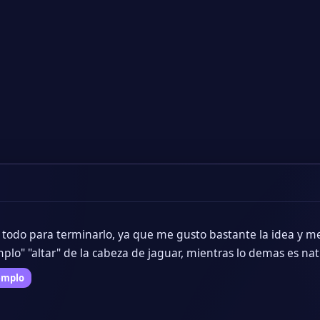
Si la tristeza no me mata, ent
mi dibujo para el reto quincenal, aun me falta acabarlo pero